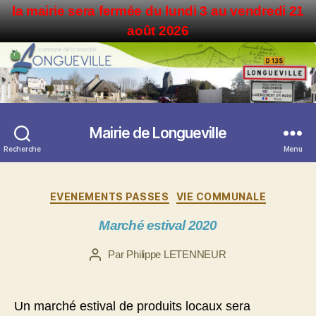
la mairie sera fermée du lundi 3 au vendredi 21
août 2026
Mairie de Longueville
Recherche
Menu
Catégories
EVENEMENTS PASSES
VIE COMMUNALE
Marché estival 2020
Par
Philippe LETENNEUR
Auteur
de
l’article
Un marché estival de produits locaux sera