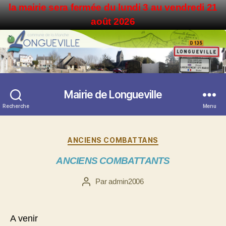
la mairie sera fermée du lundi 3 au vendredi 21
août 2026
Mairie de Longueville
Recherche
Menu
Catégories
ANCIENS COMBATTANS
ANCIENS COMBATTANTS
Par
admin2006
Auteur
de
l’article
A venir